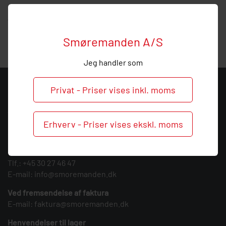
Hos Smøremanden vil vi meget gerne hjælpe med
vejledning, så ring endelig ved behov og spørgsmål til dette
produkt.
Smøremanden A/S
Jeg handler som
KONTAKT
Privat - Priser vises inkl. moms
Smøremanden A/S
CVR: 39683717
Erhverv - Priser vises ekskl. moms
Søndergården 3
9640 Farsø
Tlf.:
+45 30 27 46 47
E-mail:
info@smoremanden.dk
Ved fremsendelse af faktura
E-mail:
faktura@smoremanden.dk
Henvendelser til lager