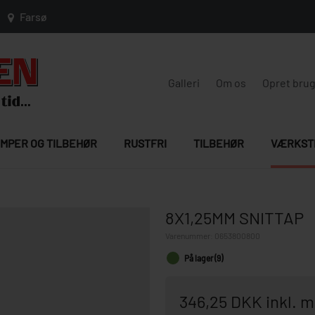
Farsø
Galleri
Om os
Opret bru
MPER OG TILBEHØR
RUSTFRI
TILBEHØR
VÆRKST
8X1,25MM SNITTAP
Varenummer:
0653800800
På lager (9)
346,25 DKK inkl. 