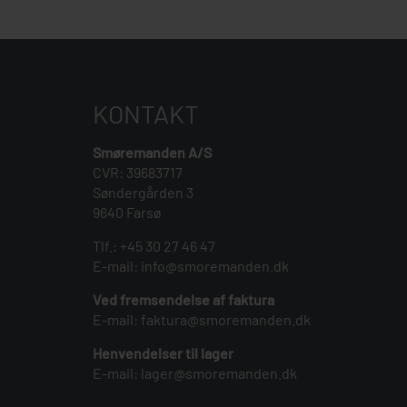
KONTAKT
Smøremanden A/S
CVR: 39683717
Søndergården 3
9640 Farsø
Tlf.:
+45 30 27 46 47
E-mail:
info@smoremanden.dk
Ved fremsendelse af faktura
E-mail:
faktura@smoremanden.dk
Henvendelser til lager
E-mail:
lager@smoremanden.dk