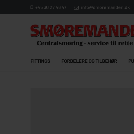
+45 30 27 46 47
info@smoremanden.dk
FITTINGS
FORDELERE OG TILBEHØR
PU