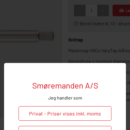
-
+
Læ
Bestil inden kl. 13 – af
Snittap
Maskintap HSCo VaryTap blå bu
Gevindtype x nominel diamete
Materiale, der skal bearbejdes:
Egnet til maskintype: Fræse-
Smøremanden A/S
Hos Smøremanden vil vi meget
Jeg handler som
endelig ved behov og spørgsmå
Privat - Priser vises inkl. moms