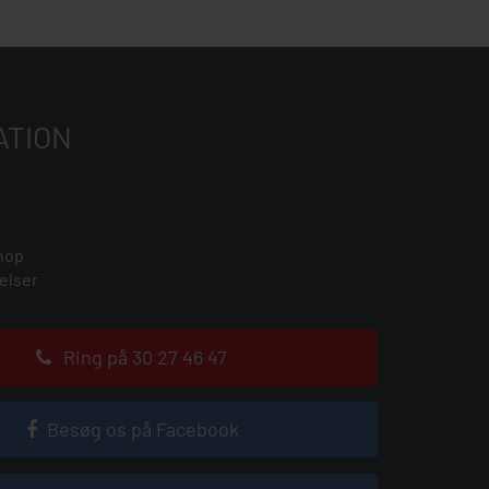
ATION
hop
elser
Ring på 30 27 46 47
Besøg os på Facebook