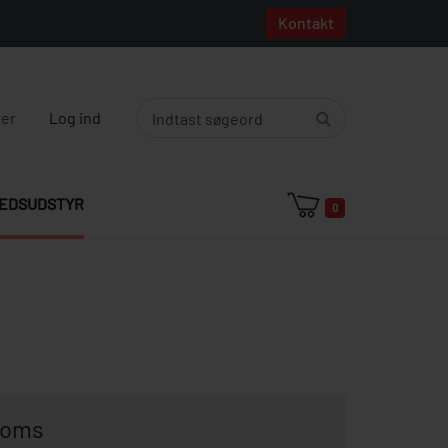
Kontakt
ger
Log ind
EDSUDSTYR
0
moms