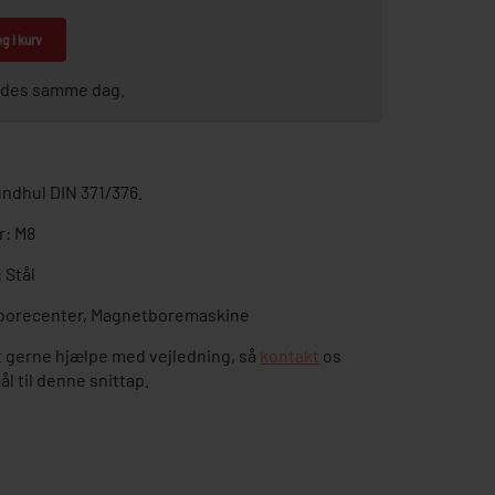
g i kurv
sendes samme dag.
ndhul DIN 371/376.
r: M8
 Stål
/borecenter, Magnetboremaskine
 gerne hjælpe med vejledning, så
kontakt
os
l til denne snittap.