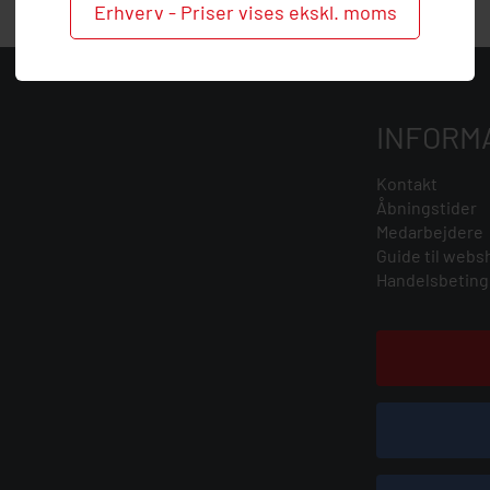
Erhverv - Priser vises ekskl. moms
INFORM
Kontakt
Åbningstider
Medarbejdere
Guide til webs
Handelsbeting