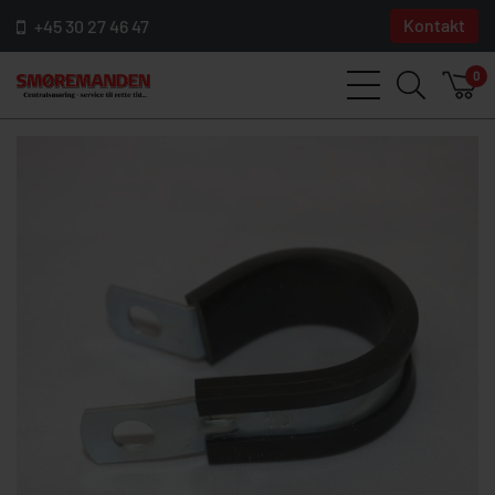
Kontakt
+45 30 27 46 47
0