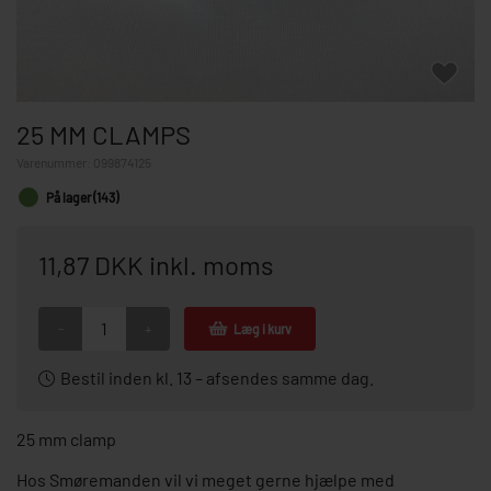
25 MM CLAMPS
Varenummer:
099874125
På lager (143)
11,87 DKK inkl. moms
-
+
Læg i kurv
Bestil inden kl. 13 – afsendes samme dag.
25 mm clamp
Hos Smøremanden vil vi meget gerne hjælpe med