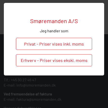
Hos Smøremanden vil vi meget gerne hjælpe med
vejledning, så
ring
endelig ved behov og spørgsmål til
denne fordeler.
Smøremanden A/S
Jeg handler som
Privat - Priser vises inkl. moms
KONTAKT
Smøremanden A/S
Erhverv - Priser vises ekskl. moms
CVR: 39683717
Søndergården 3
9640 Farsø
Tlf.:
+45 30 27 46 47
E-mail:
info@smoremanden.dk
Ved fremsendelse af faktura
E-mail:
faktura@smoremanden.dk