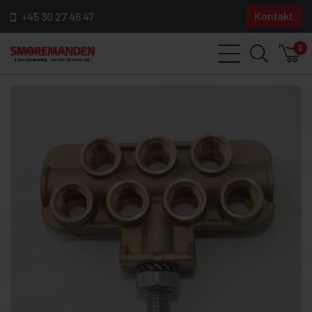
Kontakt
+45 30 27 46 47
0