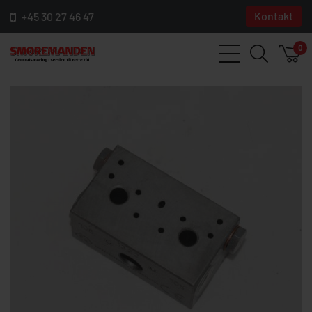
Kontakt
+45 30 27 46 47
0