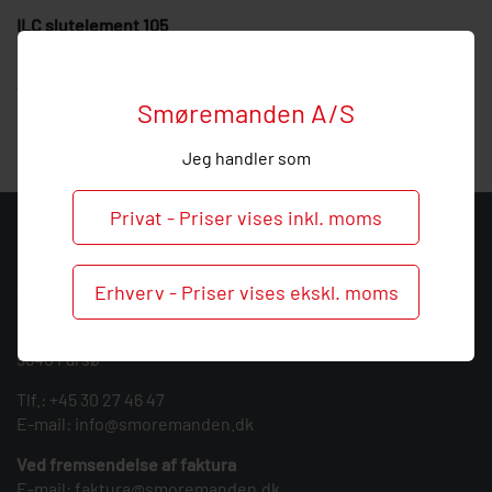
ILC slutelement 105
Hos Smøremanden vil vi meget gerne hjælpe med
vejledning, så
ring
endelig ved behov og spørgsmål til dette
Smøremanden A/S
slutelement.
Jeg handler som
Privat - Priser vises inkl. moms
KONTAKT
Smøremanden A/S
Erhverv - Priser vises ekskl. moms
CVR: 39683717
Søndergården 3
9640 Farsø
Tlf.:
+45 30 27 46 47
E-mail:
info@smoremanden.dk
Ved fremsendelse af faktura
E-mail:
faktura@smoremanden.dk