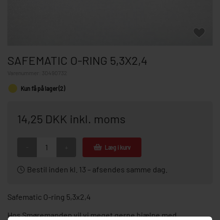
SAFEMATIC O-RING 5,3X2,4
Varenummer:
30490732
Kun få på lager (2)
14,25 DKK inkl. moms
-
+
Læg i kurv
Bestil inden kl. 13 – afsendes samme dag.
Safematic O-ring 5,3x2,4
Hos Smøremanden vil vi meget gerne hjælpe med