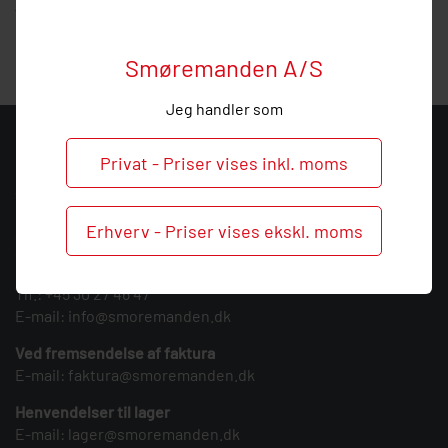
vejledning, så ring endelig ved behov og spørgsmål til dette
produkt.
Smøremanden A/S
Jeg handler som
KONTAKT
Privat - Priser vises inkl. moms
Smøremanden A/S
CVR: 39683717
Erhverv - Priser vises ekskl. moms
Søndergården 3
9640 Farsø
Tlf.:
+45 30 27 46 47
E-mail:
info@smoremanden.dk
Ved fremsendelse af faktura
E-mail:
faktura@smoremanden.dk
Henvendelser til lager
E-mail:
lager@smoremanden.dk