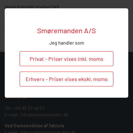
Vogel Komplet styring 24V
Hos Smøremanden vil vi meget gerne hjælpe med
vejledning, så ring endelig ved behov og spørgsmål til dette
Smøremanden A/S
produkt.
Jeg handler som
Privat - Priser vises inkl. moms
KONTAKT
Smøremanden A/S
Erhverv - Priser vises ekskl. moms
CVR: 39683717
Søndergården 3
9640 Farsø
Tlf.:
+45 30 27 46 47
E-mail:
info@smoremanden.dk
Ved fremsendelse af faktura
E-mail:
faktura@smoremanden.dk