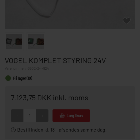
VOGEL KOMPLET STYRING 24V
Varenummer:
IG502-2-l-924
På lager (10)
7.123,75 DKK inkl. moms
-
+
Læg i kurv
Bestil inden kl. 13 – afsendes samme dag.