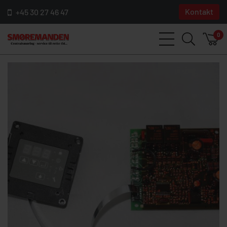
Kontakt
+45 30 27 46 47
0