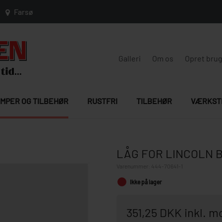
Farsø
Galleri
Om os
Opret bru
MPER OG TILBEHØR
RUSTFRI
TILBEHØR
VÆRKST
LÅG FOR LINCOLN 
Varenummer:
444-70641-1
Ikke på lager
351,25 DKK inkl. 