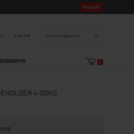
Kontakt
ger
Log ind
EDSUDSTYR
0
BEHOLDER 4-20KG
moms