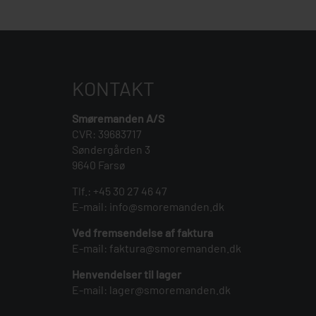
KONTAKT
Smøremanden A/S
CVR: 39683717
Søndergården 3
9640 Farsø
Tlf.:
+45 30 27 46 47
E-mail:
info@smoremanden.dk
Ved fremsendelse af faktura
E-mail:
faktura@smoremanden.dk
Henvendelser til lager
E-mail:
lager@smoremanden.dk