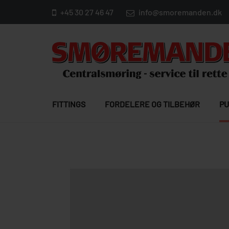
+45 30 27 46 47
info@smoremanden.dk
FITTINGS
FORDELERE OG TILBEHØR
PU