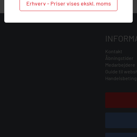
Erhverv - Priser vises ekskl. moms
INFORM
Kontakt
Åbningstider
Medarbejdere
Guide til webs
Handelsbeting