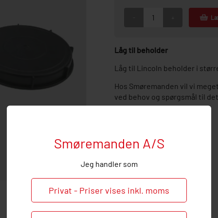
-
+
Læ
Låg til beholder
Låg til Lincoln beholder i stør
Hos Smøremanden vil vi meget
ved behov og spørgsmål til de
Smøremanden A/S
Jeg handler som
Privat - Priser vises inkl. moms