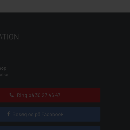
ATION
hop
elser
Ring på 30 27 46 47
Besøg os på Facebook