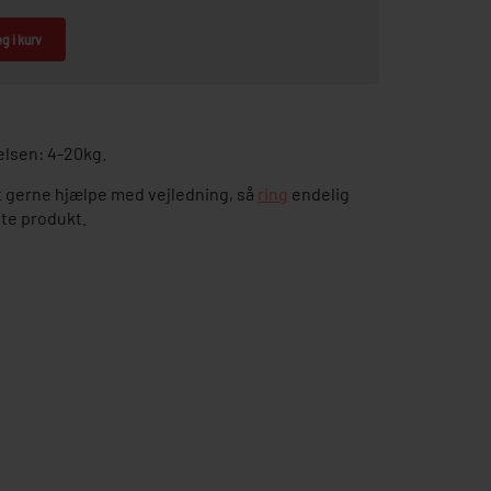
g i kurv
relsen: 4-20kg.
 gerne hjælpe med vejledning, så
ring
endelig
tte produkt.