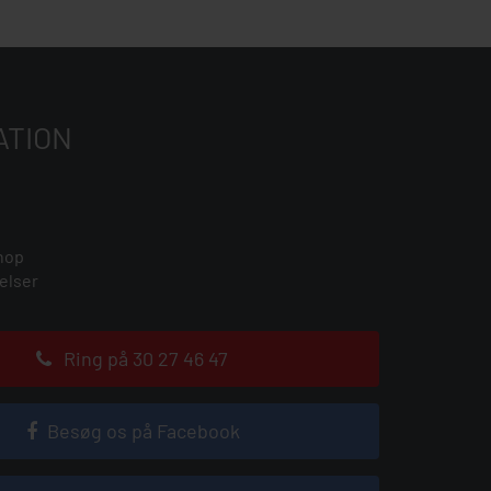
ATION
hop
elser
Ring på 30 27 46 47
Besøg os på Facebook