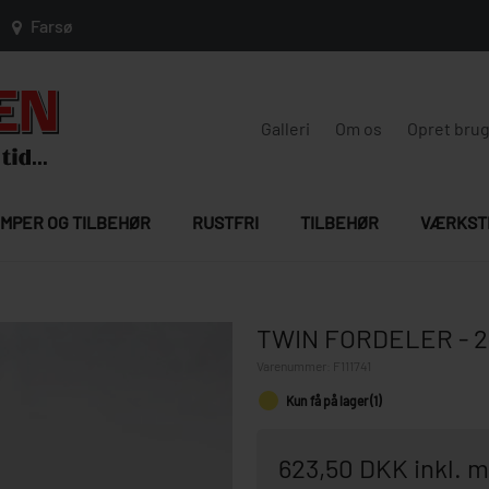
Farsø
Galleri
Om os
Opret bru
MPER OG TILBEHØR
RUSTFRI
TILBEHØR
VÆRKST
TWIN FORDELER - 2
Varenummer:
F111741
Kun få på lager (1)
623,50 DKK inkl.