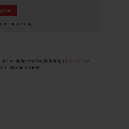
g i kurv
sendes samme dag.
 gerne hjælpe med vejledning, så
kontakt
os
 til denne fordeler.