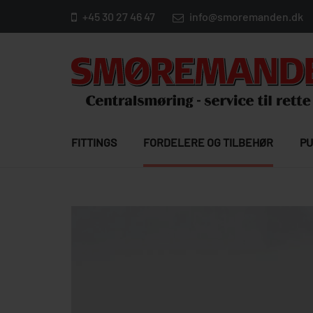
+45 30 27 46 47
info@smoremanden.dk
FITTINGS
FORDELERE OG TILBEHØR
PU