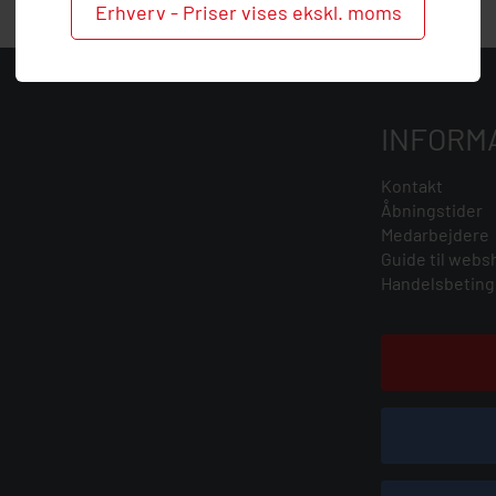
Erhverv - Priser vises ekskl. moms
INFORM
Kontakt
Åbningstider
Medarbejdere
Guide til webs
Handelsbeting