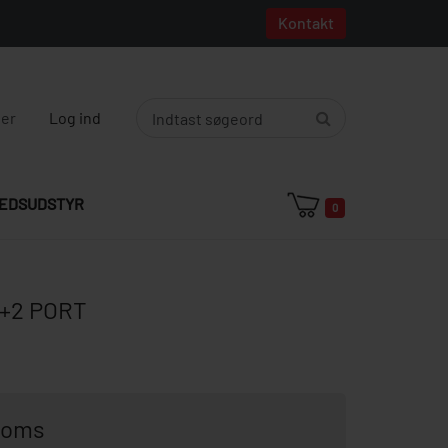
Kontakt
ger
Log ind
EDSUDSTYR
0
+2 PORT
 moms