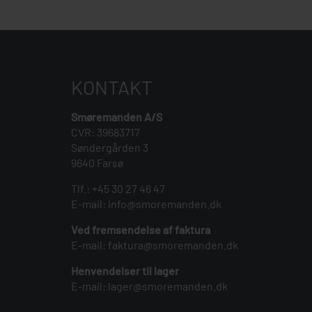
KONTAKT
Smøremanden A/S
CVR: 39683717
Søndergården 3
9640 Farsø
Tlf.:
+45 30 27 46 47
E-mail:
info@smoremanden.dk
Ved fremsendelse af faktura
E-mail:
faktura@smoremanden.dk
Henvendelser til lager
E-mail:
lager@smoremanden.dk