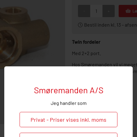
-
+
Læ
Bestil inden kl. 13 – af
Twin fordeler
Med 2+2 port.
Hos Smøremanden vil vi meget
endelig ved behov og spørgsmål
Smøremanden A/S
Jeg handler som
Privat - Priser vises inkl. moms