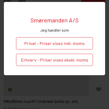
Smøremanden A/S
Jeg handler som
Privat - Priser vises inkl. moms
Erhverv - Priser vises ekskl. moms
M6x35mm rustfri Unbrako bolte pr. stk.
11,25 DKK inkl. moms