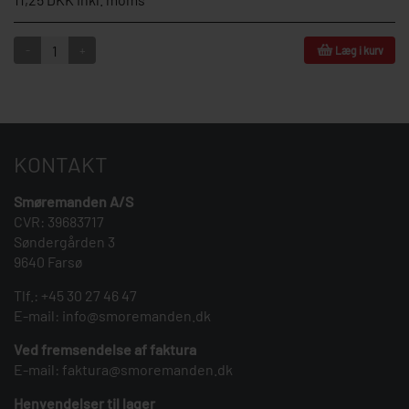
-
+
Læg i kurv
KONTAKT
Smøremanden A/S
CVR: 39683717
Søndergården 3
9640 Farsø
Tlf.:
+45 30 27 46 47
E-mail:
info@smoremanden.dk
Ved fremsendelse af faktura
E-mail:
faktura@smoremanden.dk
Henvendelser til lager