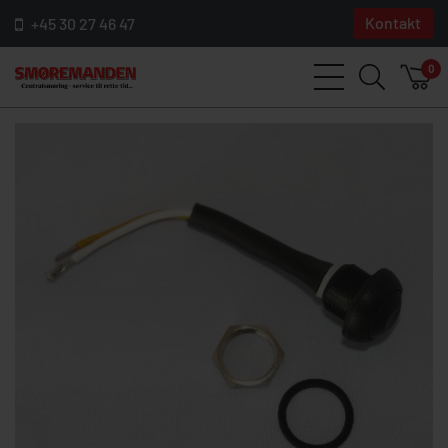
Kontakt
+45 30 27 46 47
0