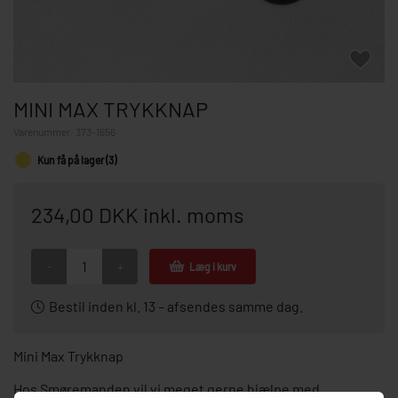
MINI MAX TRYKKNAP
Varenummer:
373-1656
Kun få på lager (3)
234,00 DKK inkl. moms
-
+
Læg i kurv
Bestil inden kl. 13 – afsendes samme dag.
Mini Max Trykknap
Hos Smøremanden vil vi meget gerne hjælpe med