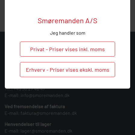
vejledning, så ring endelig ved behov og spørgsmål til dette
produkt.
Smøremanden A/S
Jeg handler som
KONTAKT
Privat - Priser vises inkl. moms
Smøremanden A/S
CVR: 39683717
Erhverv - Priser vises ekskl. moms
Søndergården 3
9640 Farsø
Tlf.:
+45 30 27 46 47
E-mail:
info@smoremanden.dk
Ved fremsendelse af faktura
E-mail:
faktura@smoremanden.dk
Henvendelser til lager
E-mail:
lager@smoremanden.dk