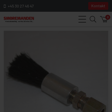
Kontakt
+45 30 27 46 47
0