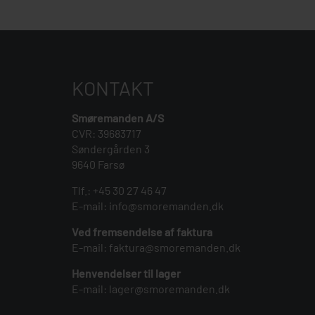
KONTAKT
Smøremanden A/S
CVR: 39683717
Søndergården 3
9640 Farsø
Tlf.:
+45 30 27 46 47
E-mail:
info@smoremanden.dk
Ved fremsendelse af faktura
E-mail:
faktura@smoremanden.dk
Henvendelser til lager
E-mail:
lager@smoremanden.dk