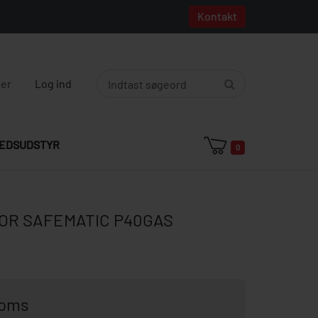
Kontakt
ger
Log ind
EDSUDSTYR
0
OR SAFEMATIC P40GAS
moms