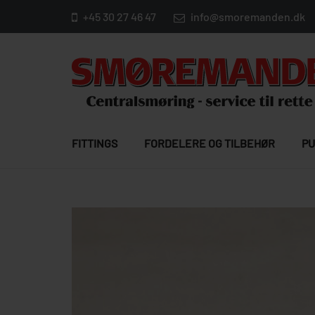
+45 30 27 46 47
info@smoremanden.dk
FITTINGS
FORDELERE OG TILBEHØR
PU