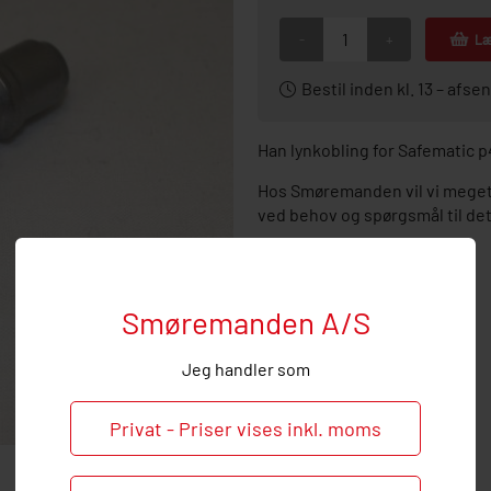
-
+
Læ
Bestil inden kl. 13 – af
Han lynkobling for Safematic 
Hos Smøremanden vil vi meget 
ved behov og spørgsmål til de
Smøremanden A/S
Jeg handler som
Privat - Priser vises inkl. moms