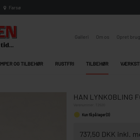
Farsø
Galleri
Om os
Opret bru
MPER OG TILBEHØR
RUSTFRI
TILBEHØR
VÆRKST
HAN LYNKOBLING F
Varenummer:
T2520
Kun få på lager (3)
737,50 DKK inkl. 