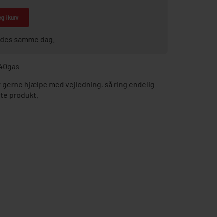
g i kurv
sendes samme dag.
p40gas
gerne hjælpe med vejledning, så ring endelig
tte produkt.