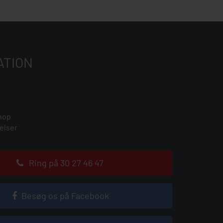
ATION
hop
elser
Ring på 30 27 46 47
Besøg os på Facebook