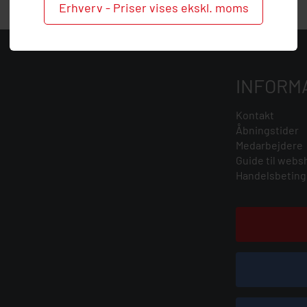
Erhverv - Priser vises ekskl. moms
INFORM
Kontakt
Åbningstider
Medarbejdere
Guide til webs
Handelsbeting