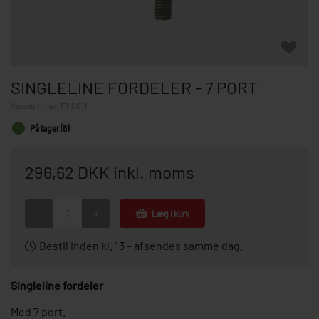
SINGLELINE FORDELER - 7 PORT
Varenummer:
F110011
På lager (6)
296,62 DKK inkl. moms
-
+
Læg i kurv
Bestil inden kl. 13 – afsendes samme dag.
Singleline fordeler
Med 7 port.