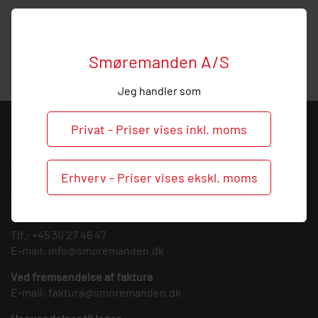
Hos Smøremanden vil vi meget gerne hjælpe med
vejledning, så
ring
endelig ved behov og spørgsmål til
denne fordeler.
Smøremanden A/S
Jeg handler som
Privat - Priser vises inkl. moms
KONTAKT
Smøremanden A/S
Erhverv - Priser vises ekskl. moms
CVR: 39683717
Søndergården 3
9640 Farsø
Tlf.:
+45 30 27 46 47
E-mail:
info@smoremanden.dk
Ved fremsendelse af faktura
E-mail:
faktura@smoremanden.dk