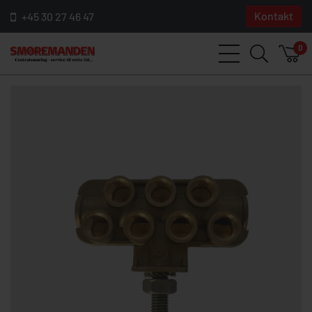
Kontakt
+45 30 27 46 47
0