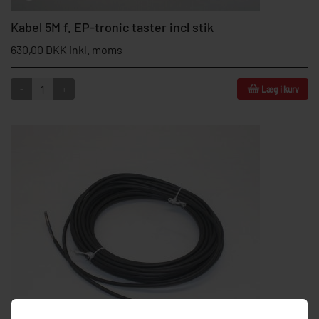
Kabel 5M f. EP-tronic taster incl stik
630,00 DKK inkl. moms
-
+
Læg i kurv