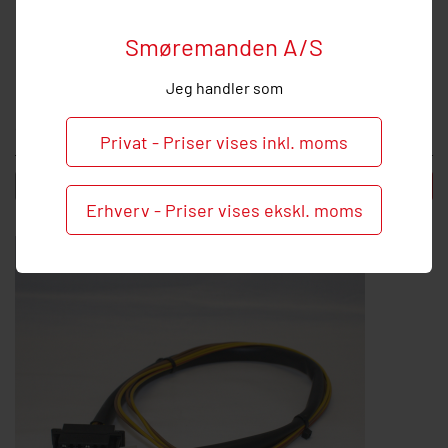
Smøremanden A/S
Jeg handler som
Kabel incl. stik 10m
986,25 DKK inkl. moms
Privat - Priser vises inkl. moms
-
+
Læg i kurv
Erhverv - Priser vises ekskl. moms