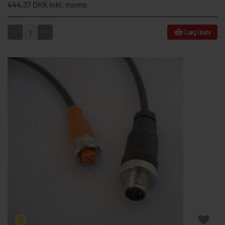
444,37 DKK inkl. moms
-
+
Læg i kurv