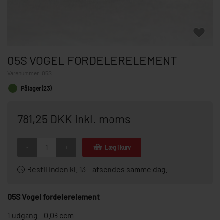
05S VOGEL FORDELERELEMENT
Varenummer:
05S
På lager (23)
781,25 DKK inkl. moms
-
+
Læg i kurv
Bestil inden kl. 13 – afsendes samme dag.
05S Vogel fordelerelement
1 udgang - 0.08 ccm