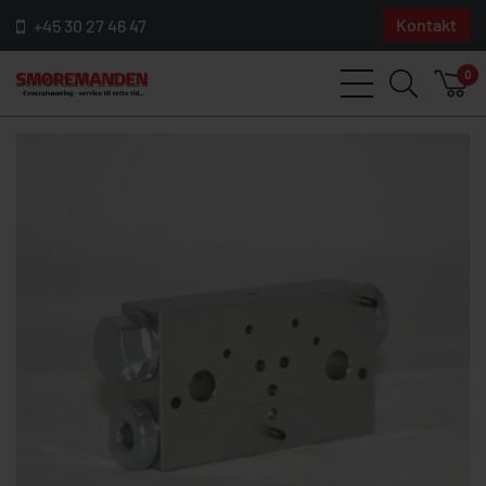
Kontakt
+45 30 27 46 47
0