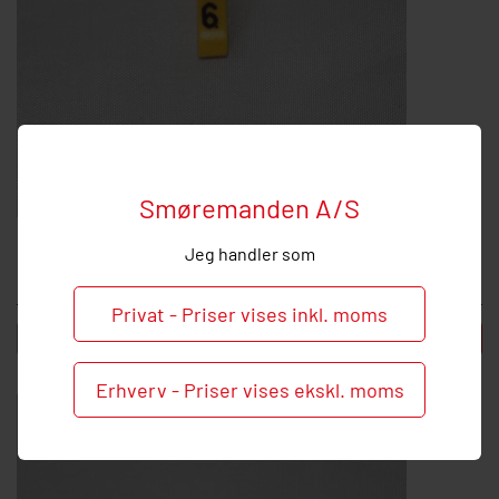
Smøremanden A/S
ID nummer 6 pr. 100 stk. MHO85BAGYWMK6
Jeg handler som
111,25 DKK inkl. moms
Privat - Priser vises inkl. moms
-
+
Læg i kurv
Erhverv - Priser vises ekskl. moms