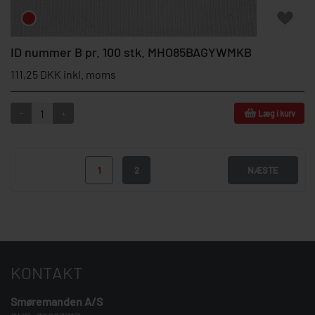
ID nummer B pr. 100 stk. MHO85BAGYWMKB
111,25 DKK inkl. moms
-
+
Læg i kurv
1
2
NÆSTE
KONTAKT
Smøremanden A/S