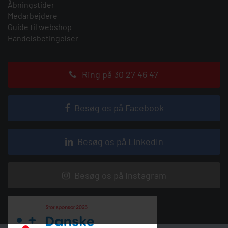
Åbningstider
Medarbejdere
Guide til webshop
Handelsbetingelser
Ring på 30 27 46 47
Besøg os på Facebook
Besøg os på LinkedIn
Besøg os på Instagram