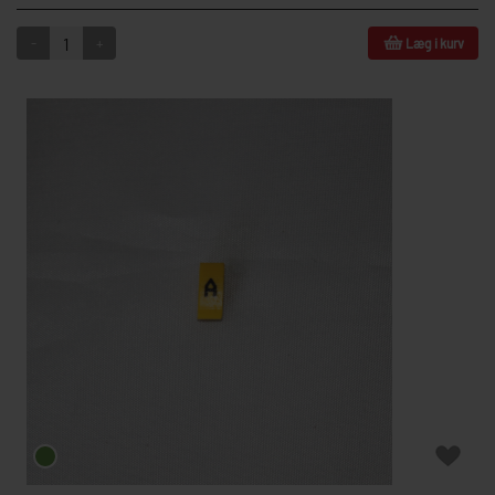
-
+
Læg i kurv