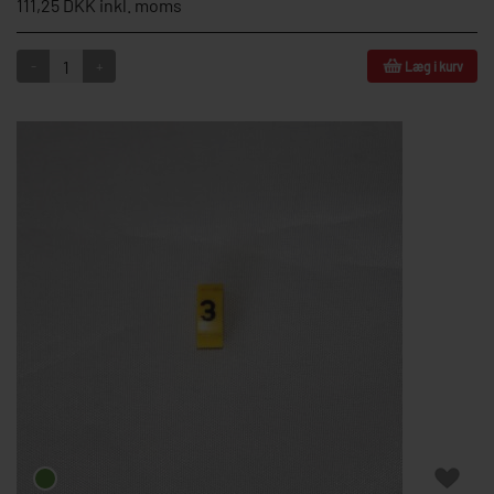
111,25 DKK inkl. moms
-
+
Læg i kurv