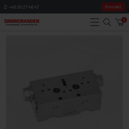
Kontakt
+45 30 27 46 47
0