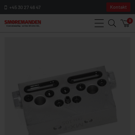
Kontakt
+45 30 27 46 47
0