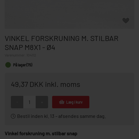
VINKEL FORSKRUNING M. STILBAR
SNAP M8X1 - Ø4
Varenummer:
104112
På lager (75)
49,37 DKK inkl. moms
-
+
Læg i kurv
Bestil inden kl. 13 – afsendes samme dag.
Vinkel forskruning m. stilbar snap