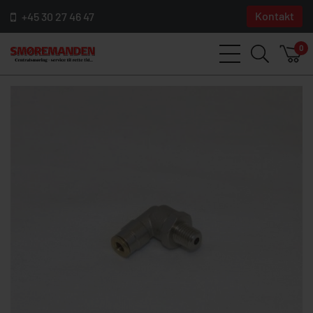
Kontakt
+45 30 27 46 47
0