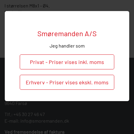
I størrelsen M8x1 - Ø4.
Med stilbar snap.
Hos Smøremanden vil vi meget gerne hjælpe med
vejledning, så
ring
endelig ved behov og spørgsmål til
Smøremanden A/S
denne vinkel forskruning.
Jeg handler som
Privat - Priser vises inkl. moms
KONTAKT
Erhverv - Priser vises ekskl. moms
Smøremanden A/S
CVR: 39683717
Søndergården 3
9640 Farsø
Tlf.:
+45 30 27 46 47
E-mail:
info@smoremanden.dk
Ved fremsendelse af faktura