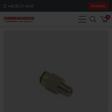
Kontakt
+45 30 27 46 47
0