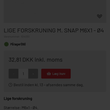
LIGE FORSKRUNING M. SNAP M6X1 - Ø4
Varenummer:
104051
På lager (59)
32,81 DKK inkl. moms
-
+
Læg i kurv
Bestil inden kl. 13 – afsendes samme dag.
Lige forskruning
Størrelse: M6x1 - Ø4.