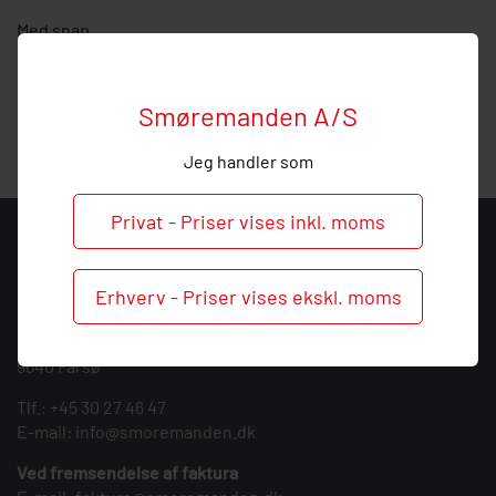
Med snap.
Hos Smøremanden vil vi meget gerne hjælpe med
vejledning, så
ring
endelig ved behov og spørgsmål til
Smøremanden A/S
denne lige forskruning.
Jeg handler som
Privat - Priser vises inkl. moms
KONTAKT
Smøremanden A/S
Erhverv - Priser vises ekskl. moms
CVR: 39683717
Søndergården 3
9640 Farsø
Tlf.:
+45 30 27 46 47
E-mail:
info@smoremanden.dk
Ved fremsendelse af faktura