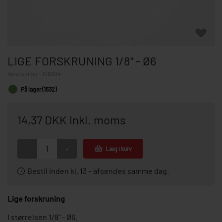
LIGE FORSKRUNING 1/8" - Ø6
Varenummer:
106004
På lager (1532)
14,37 DKK inkl. moms
-
+
Læg i kurv
Bestil inden kl. 13 – afsendes samme dag.
Lige forskruning
I størrelsen 1/8" - Ø6.