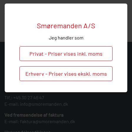
Hos Smøremanden vil vi meget gerne hjælpe med
vejledning, så
ring
endelig ved behov og spørgsmål til
denne lige forskruning.
Smøremanden A/S
Jeg handler som
Privat - Priser vises inkl. moms
KONTAKT
Smøremanden A/S
Erhverv - Priser vises ekskl. moms
CVR: 39683717
Søndergården 3
9640 Farsø
Tlf.:
+45 30 27 46 47
E-mail:
info@smoremanden.dk
Ved fremsendelse af faktura
E-mail:
faktura@smoremanden.dk