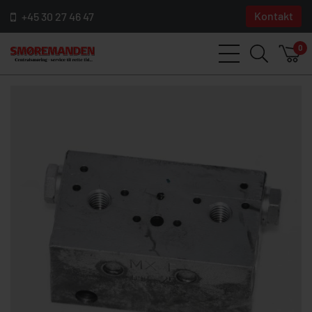
Kontakt
+45 30 27 46 47
0