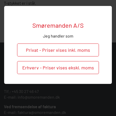
T-stykket er i stål.
Hos Smøremanden vil vi meget gerne hjælpe med
vejledning, så
kontakt
os endelig ved behov og spørgsmål
Smøremanden A/S
til dette T-stykke.
Jeg handler som
Privat - Priser vises inkl. moms
KONTAKT
Smøremanden A/S
Erhverv - Priser vises ekskl. moms
CVR: 39683717
Søndergården 3
9640 Farsø
Tlf.:
+45 30 27 46 47
E-mail:
info@smoremanden.dk
Ved fremsendelse af faktura
E-mail:
faktura@smoremanden.dk