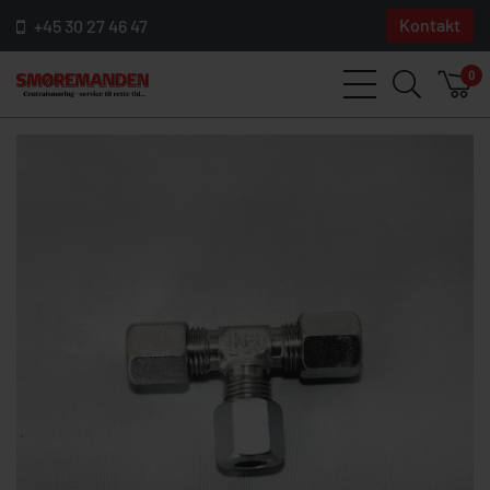
Kontakt
+45 30 27 46 47
0