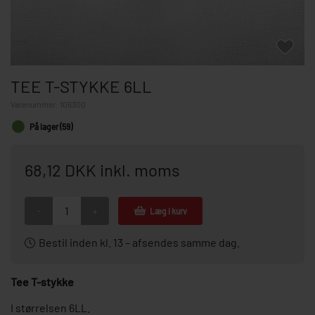
TEE T-STYKKE 6LL
Varenummer:
106300
På lager (59)
68,12 DKK inkl. moms
-
+
Læg i kurv
Bestil inden kl. 13 – afsendes samme dag.
Tee T-stykke
I størrelsen 6LL.