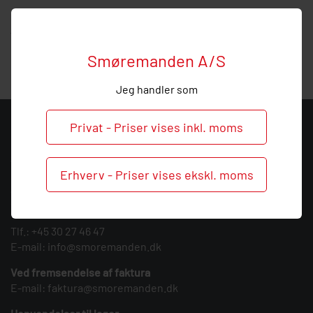
Hos Smøremanden vil vi meget gerne hjælpe med
vejledning, så
ring
endelig ved behov og spørgsmål til dette
pumpestempel.
Smøremanden A/S
Jeg handler som
Privat - Priser vises inkl. moms
KONTAKT
Smøremanden A/S
Erhverv - Priser vises ekskl. moms
CVR: 39683717
Søndergården 3
9640 Farsø
Tlf.:
+45 30 27 46 47
E-mail:
info@smoremanden.dk
Ved fremsendelse af faktura
E-mail:
faktura@smoremanden.dk