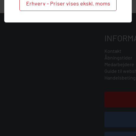
Erhverv - Priser vises ekskl. moms
INFORM
Kontakt
Åbningstider
Medarbejdere
Guide til webs
Handelsbeting