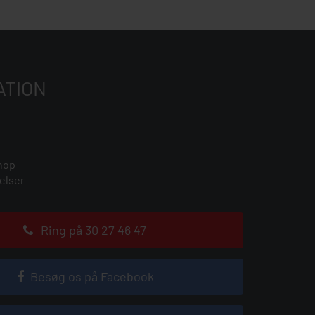
ATION
hop
elser
Ring på 30 27 46 47
Besøg os på Facebook