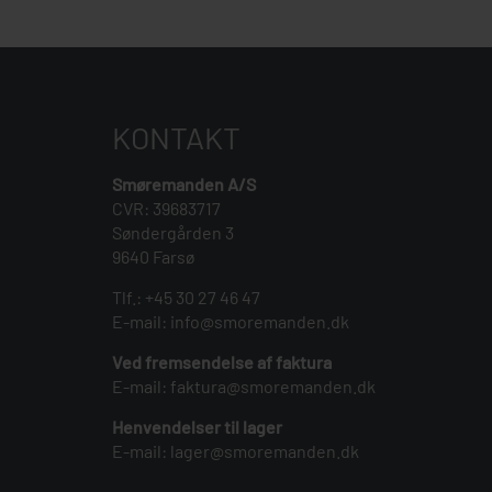
KONTAKT
Smøremanden A/S
CVR: 39683717
Søndergården 3
9640 Farsø
Tlf.:
+45 30 27 46 47
E-mail:
info@smoremanden.dk
Ved fremsendelse af faktura
E-mail:
faktura@smoremanden.dk
Henvendelser til lager
E-mail:
lager@smoremanden.dk