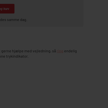
g i kurv
sendes samme dag.
 gerne hjælpe med vejledning, så
ring
endelig
ne trykindikator.