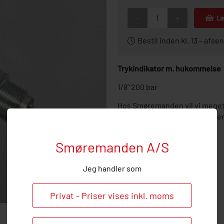
-
+
Læ
Bestil inden kl. 13 – af
Trykindikator m. hukommelse
1/8" 200 bar
Hos Smøremanden vil vi meget
ved behov og spørgsmål til den
Smøremanden A/S
Jeg handler som
Privat - Priser vises inkl. moms