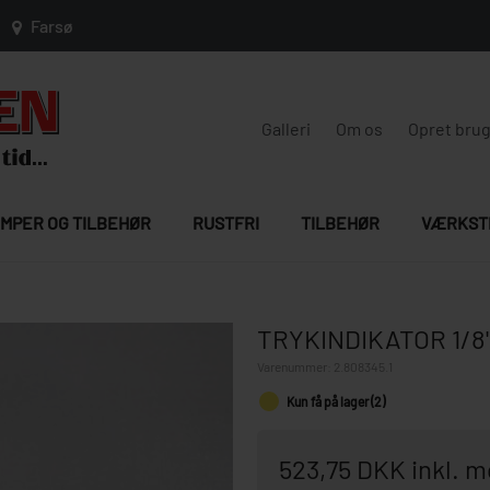
Farsø
Galleri
Om os
Opret bru
MPER OG TILBEHØR
RUSTFRI
TILBEHØR
VÆRKST
TRYKINDIKATOR 1/8
Varenummer:
2.808345.1
Kun få på lager (2)
523,75 DKK inkl. 