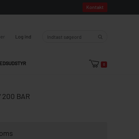
Kontakt
ger
Log ind
EDSUDSTYR
0
" 200 BAR
moms