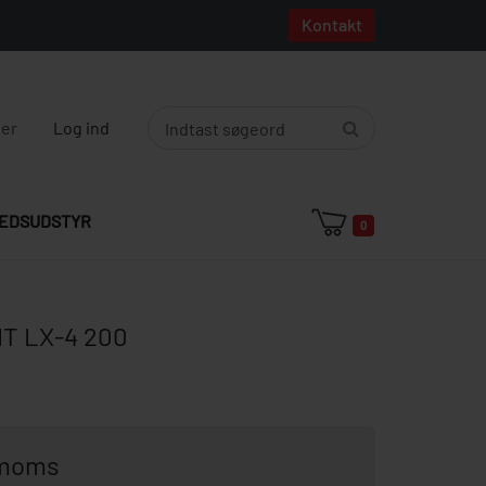
Kontakt
ger
Log ind
EDSUDSTYR
0
 LX-4 200
. moms