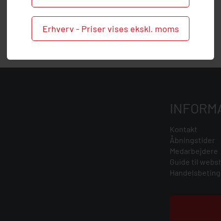
Erhverv - Priser vises ekskl. moms
INFORM
Kontakt
Åbningstider
Medarbejdere
Guide til webs
Handelsbeting