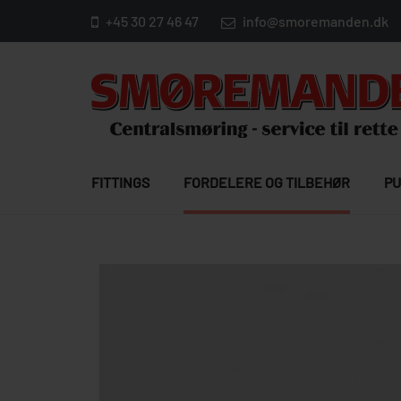
+45 30 27 46 47
info@smoremanden.dk
FITTINGS
FORDELERE OG TILBEHØR
PU