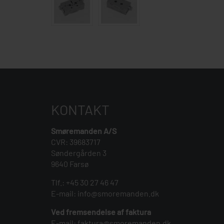
KONTAKT
Smøremanden A/S
CVR: 39683717
Søndergården 3
9640 Farsø
Tlf.:
+45 30 27 46 47
E-mail:
info@smoremanden.dk
Ved fremsendelse af faktura
E-mail:
faktura@smoremanden.dk