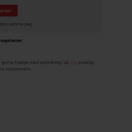
g i kurv
sendes samme dag.
øresystemer
 gerne hjælpe med vejledning, så
ring
endelig
tte slutelement.