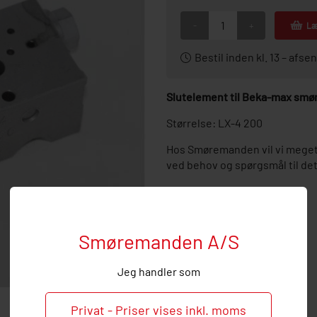
-
+
Læ
Bestil inden kl. 13 – af
Slutelement til Beka-max sm
Størrelse: LX-4 200
Hos Smøremanden vil vi meget
ved behov og spørgsmål til de
Smøremanden A/S
Jeg handler som
Privat - Priser vises inkl. moms