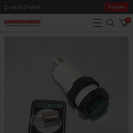
Kontakt
+45 30 27 46 47
0