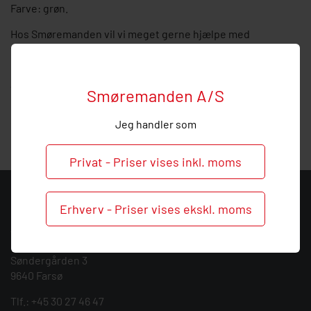
Farve: grøn.
Hos Smøremanden vil vi meget gerne hjælpe med
vejledning, så
ring
endelig ved behov og spørgsmål til dette
produkt.
Vi tilbyder alt indenfor service af smøresystemer og kan
Smøremanden A/S
give dig en kompetent rådgivning indenfor installation og
service af centralsmøring.
Jeg handler som
Privat - Priser vises inkl. moms
KONTAKT
Erhverv - Priser vises ekskl. moms
Smøremanden A/S
CVR: 39683717
Søndergården 3
9640 Farsø
Tlf.:
+45 30 27 46 47