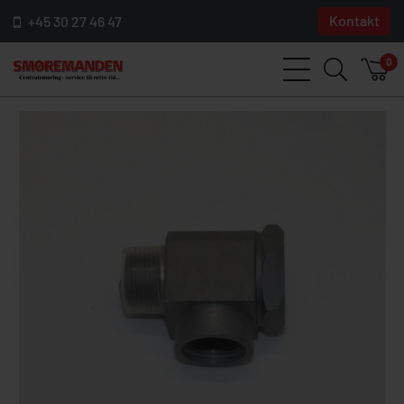
Kontakt
+45 30 27 46 47
0