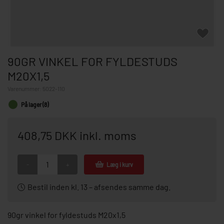
90GR VINKEL FOR FYLDESTUDS
M20X1,5
Varenummer:
5022-110
På lager (8)
408,75 DKK inkl. moms
-
+
Læg i kurv
Bestil inden kl. 13 – afsendes samme dag.
90gr vinkel for fyldestuds M20x1,5