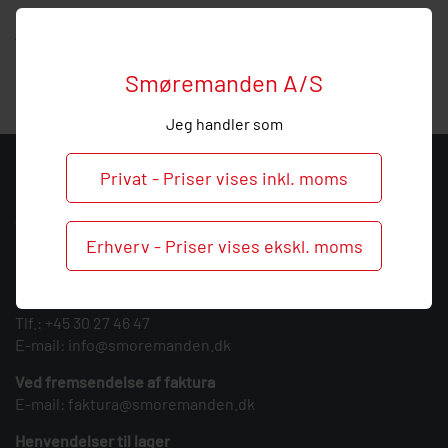
Hos Smøremanden vil vi meget gerne hjælpe med
vejledning, så ring endelig ved behov og spørgsmål til dette
produkt.
Smøremanden A/S
Jeg handler som
KONTAKT
Privat - Priser vises inkl. moms
Smøremanden A/S
CVR: 39683717
Erhverv - Priser vises ekskl. moms
Søndergården 3
9640 Farsø
Tlf.:
+45 30 27 46 47
E-mail:
info@smoremanden.dk
Ved fremsendelse af faktura
E-mail:
faktura@smoremanden.dk
Henvendelser til lager