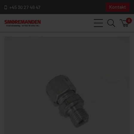
Kontakt
+45 30 27 46 47
0