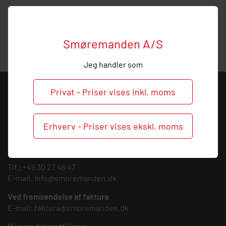
Hos Smøremanden vil vi meget gerne hjælpe med
vejledning, så
ring
endelig ved behov og spørgsmål til
denne lige forskruning.
Smøremanden A/S
Jeg handler som
Privat - Priser vises inkl. moms
KONTAKT
Smøremanden A/S
Erhverv - Priser vises ekskl. moms
CVR: 39683717
Søndergården 3
9640 Farsø
Tlf.:
+45 30 27 46 47
E-mail:
info@smoremanden.dk
Ved fremsendelse af faktura
E-mail:
faktura@smoremanden.dk