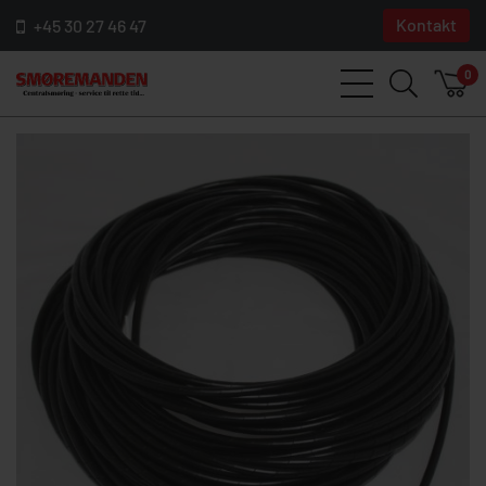
Kontakt
+45 30 27 46 47
0