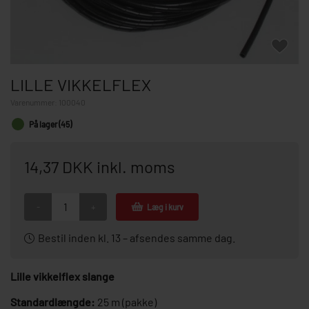
LILLE VIKKELFLEX
Varenummer:
100040
På lager (45)
14,37 DKK inkl. moms
-
+
Læg i kurv
Bestil inden kl. 13 – afsendes samme dag.
Lille vikkelflex slange
Standardlængde:
25 m (pakke)