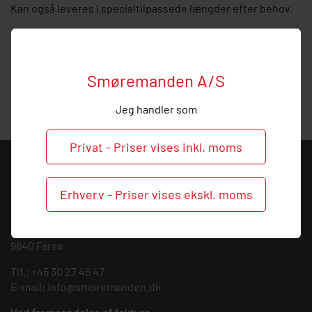
Kan også leveres i specialtilpassede længder efter behov.
Prisen er pr. meter
Hos Smøremanden vil vi meget gerne hjælpe med
vejledning, så ring endelig ved behov for rådgivning og
Smøremanden A/S
spørgsmål til denne vikkelflex slange.
Jeg handler som
Privat - Priser vises inkl. moms
KONTAKT
Erhverv - Priser vises ekskl. moms
Smøremanden A/S
CVR: 39683717
Søndergården 3
9640 Farsø
Tlf.:
+45 30 27 46 47
E-mail:
info@smoremanden.dk