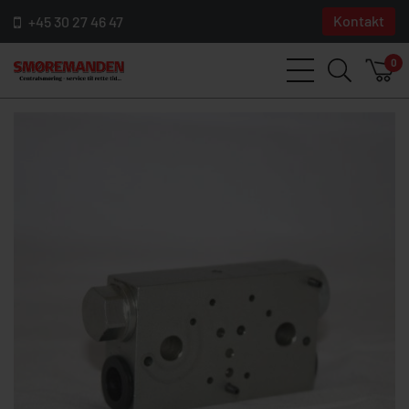
Kontakt
+45 30 27 46 47
0