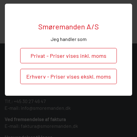
Hos Smøremanden vil vi meget gerne hjælpe med
vejledning, så
ring
endelig ved behov og spørgsmål til dette
Vogel element.
Smøremanden A/S
Jeg handler som
Privat - Priser vises inkl. moms
KONTAKT
Smøremanden A/S
Erhverv - Priser vises ekskl. moms
CVR: 39683717
Søndergården 3
9640 Farsø
Tlf.:
+45 30 27 46 47
E-mail:
info@smoremanden.dk
Ved fremsendelse af faktura
E-mail:
faktura@smoremanden.dk