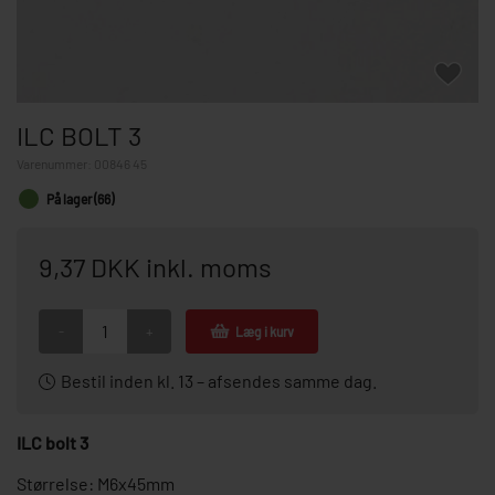
ILC BOLT 3
Varenummer:
00846 45
På lager (66)
9,37 DKK inkl. moms
-
+
Læg i kurv
Bestil inden kl. 13 – afsendes samme dag.
ILC bolt 3
Størrelse: M6x45mm