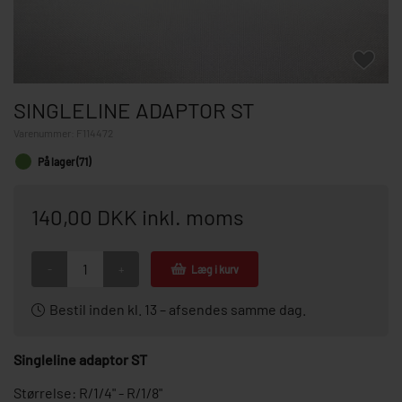
SINGLELINE ADAPTOR ST
Varenummer:
F114472
På lager (71)
140,00 DKK inkl. moms
-
+
Læg i kurv
Bestil inden kl. 13 – afsendes samme dag.
Singleline adaptor ST
Størrelse: R/1/4" - R/1/8"