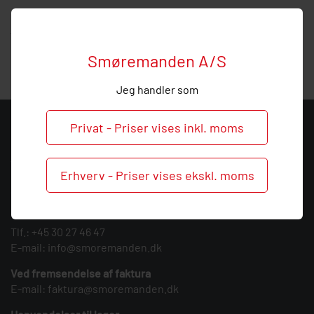
Hos Smøremanden vil vi meget gerne hjælpe med
vejledning, så
ring
endelig ved behov og spørgsmål til dette
produkt.
Smøremanden A/S
Jeg handler som
Privat - Priser vises inkl. moms
KONTAKT
Smøremanden A/S
Erhverv - Priser vises ekskl. moms
CVR: 39683717
Søndergården 3
9640 Farsø
Tlf.:
+45 30 27 46 47
E-mail:
info@smoremanden.dk
Ved fremsendelse af faktura
E-mail:
faktura@smoremanden.dk