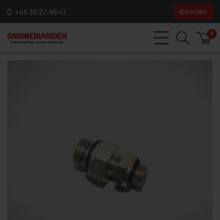
Kontakt
+45 30 27 46 47
0