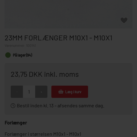
23MM FORLÆNGER M10X1 - M10X1
Varenummer:
100141
På lager (94)
23,75 DKK inkl. moms
-
+
Læg i kurv
Bestil inden kl. 13 – afsendes samme dag.
Forlænger
Forlænger i størrelsen M10x1 - M10x1