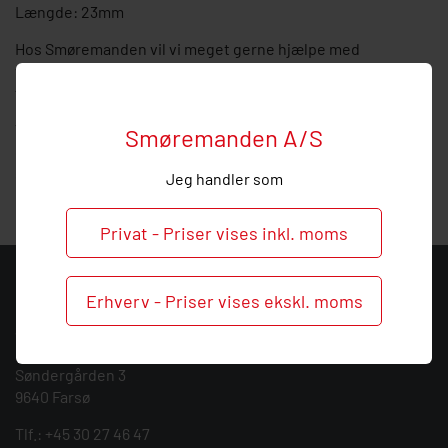
Længde: 23mm
Hos Smøremanden vil vi meget gerne hjælpe med
vejledning, så
kontakt
os endelig ved behov og spørgsmål
til denne forlænger.
Vi tilbyder alt indenfor service af smøresystemer og kan
Smøremanden A/S
give dig en kompetent rådgivning indenfor installation og
service af centralsmøring.
Jeg handler som
Privat - Priser vises inkl. moms
KONTAKT
Erhverv - Priser vises ekskl. moms
Smøremanden A/S
CVR: 39683717
Søndergården 3
9640 Farsø
Tlf.:
+45 30 27 46 47