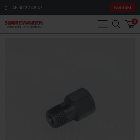
Kontakt
+45 30 27 46 47
0