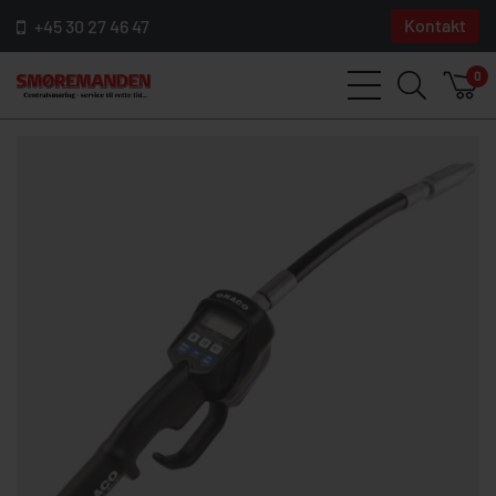
Kontakt
+45 30 27 46 47
0