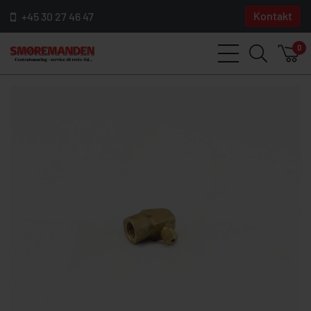
Kontakt
+45 30 27 46 47
0