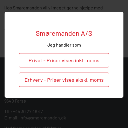
Hos Smøremanden vil vi meget gerne hjælpe med
vejledning, så
ring
endelig ved behov og spørgsmål til
denne vinkel forskruning.
Vi har et bredt udvalg af tilbehør og reservedele til
Smøremanden A/S
centralsmøring og smøresystemer.
Jeg handler som
Privat - Priser vises inkl. moms
KONTAKT
Erhverv - Priser vises ekskl. moms
Smøremanden A/S
CVR: 39683717
Søndergården 3
9640 Farsø
Tlf.:
+45 30 27 46 47
E-mail:
info@smoremanden.dk