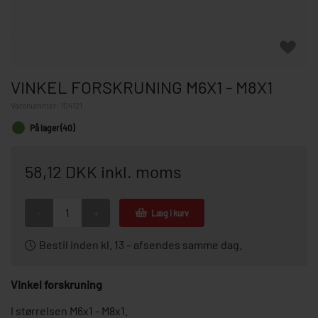
VINKEL FORSKRUNING M6X1 - M8X1
Varenummer:
104121
På lager (40)
58,12 DKK inkl. moms
-
+
Læg i kurv
Bestil inden kl. 13 – afsendes samme dag.
Vinkel forskruning
I størrelsen M6x1 - M8x1.