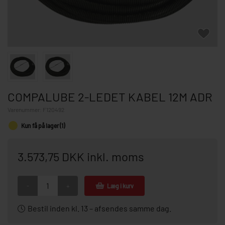
COMPALUBE 2-LEDET KABEL 12M ADR
Varenummer:
F120492
Kun få på lager (1)
3.573,75 DKK inkl. moms
-
+
Læg i kurv
Bestil inden kl. 13 – afsendes samme dag.