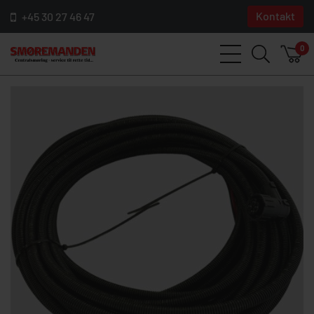
Kontakt
+45 30 27 46 47
0