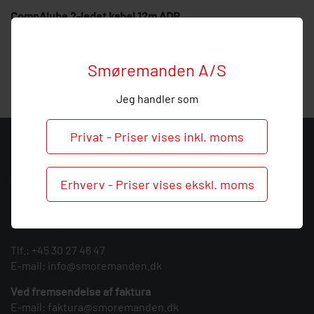
CompAlube 2-ledet kabel 12m ADR
CompAlube 2-ledet kabel 12m ADR.
Smøremanden A/S
Kabel til CompAlube
Jeg handler som
Privat - Priser vises inkl. moms
KONTAKT
Smøremanden A/S
Erhverv - Priser vises ekskl. moms
CVR: 39683717
Søndergården 3
9640 Farsø
Tlf.:
+45 30 27 46 47
E-mail:
info@smoremanden.dk
Ved fremsendelse af faktura
E-mail:
faktura@smoremanden.dk