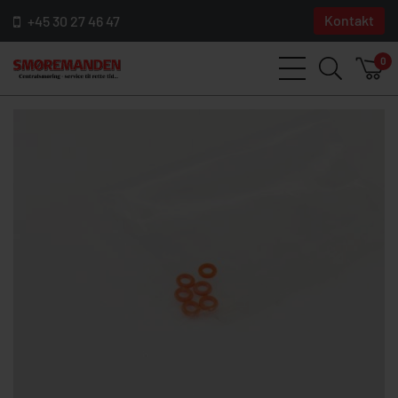
Kontakt
+45 30 27 46 47
0