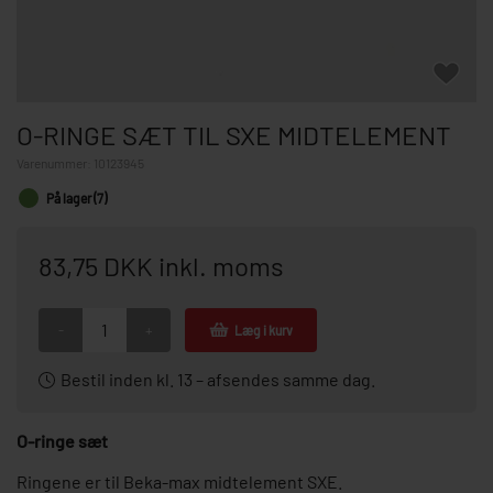
O-RINGE SÆT TIL SXE MIDTELEMENT
Varenummer:
10123945
På lager (7)
83,75 DKK inkl. moms
-
+
Læg i kurv
Bestil inden kl. 13 – afsendes samme dag.
O-ringe sæt
Ringene er til Beka-max midtelement SXE.