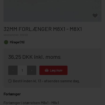
32MM FORLÆNGER M8X1 - M8X1
Varenummer:
100132
På lager (79)
36,25 DKK inkl. moms
-
+
Læg i kurv
Bestil inden kl. 13 – afsendes samme dag.
Forlænger
Forlænger i størrelsen M8x1 - M8x1