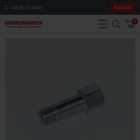
Kontakt
+45 30 27 46 47
0