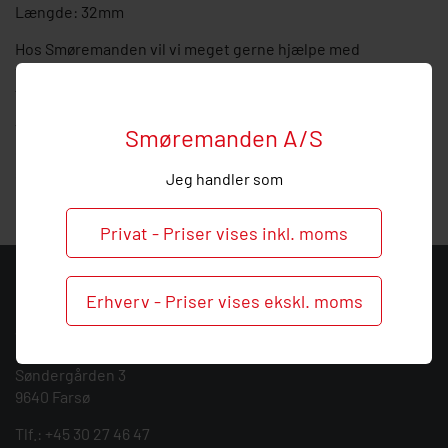
Længde: 32mm
Hos Smøremanden vil vi meget gerne hjælpe med
vejledning, så
kontakt
os endelig ved behov og spørgsmål
til denne forlænger.
Vi tilbyder alt indenfor service af smøresystemer og kan
Smøremanden A/S
give dig en kompetent rådgivning indenfor installation og
service af centralsmøring.
Jeg handler som
Privat - Priser vises inkl. moms
KONTAKT
Erhverv - Priser vises ekskl. moms
Smøremanden A/S
CVR: 39683717
Søndergården 3
9640 Farsø
Tlf.:
+45 30 27 46 47