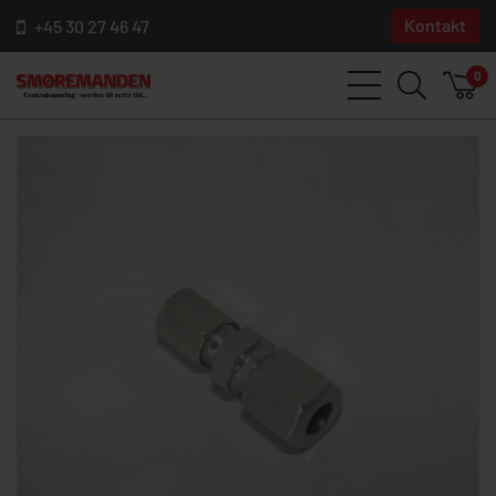
Kontakt
+45 30 27 46 47
0