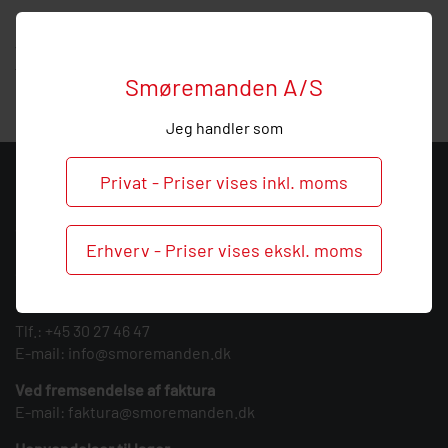
Hos Smøremanden vil vi meget gerne hjælpe med
vejledning, så
kontakt
os endelig ved behov og spørgsmål
til denne samler.
Smøremanden A/S
Jeg handler som
Privat - Priser vises inkl. moms
KONTAKT
Smøremanden A/S
Erhverv - Priser vises ekskl. moms
CVR: 39683717
Søndergården 3
9640 Farsø
Tlf.:
+45 30 27 46 47
E-mail:
info@smoremanden.dk
Ved fremsendelse af faktura
E-mail:
faktura@smoremanden.dk