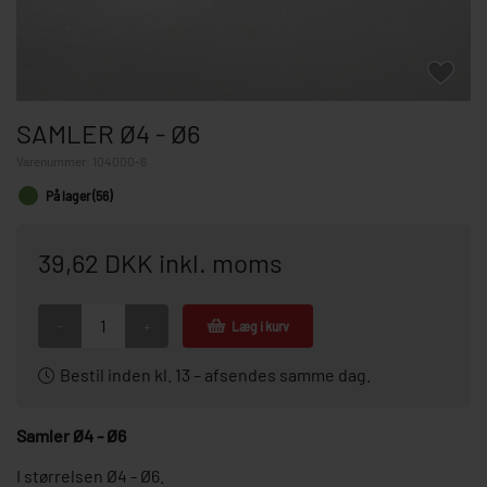
SAMLER Ø4 - Ø6
Varenummer:
104000-6
På lager (56)
39,62 DKK inkl. moms
-
+
Læg i kurv
Bestil inden kl. 13 – afsendes samme dag.
Samler Ø4 - Ø6
I størrelsen Ø4 - Ø6.