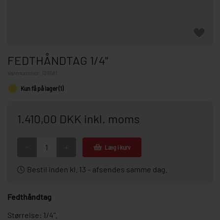
FEDTHÅNDTAG 1/4"
Varenummer:
129581
Kun få på lager (1)
1.410,00 DKK inkl. moms
-
+
Læg i kurv
Bestil inden kl. 13 – afsendes samme dag.
Fedthåndtag
Størrelse: 1/4".