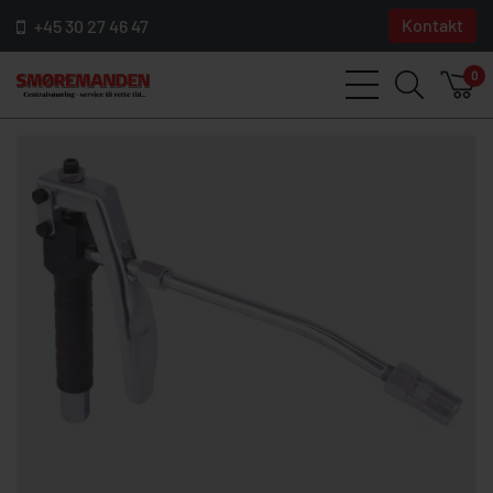
Kontakt
+45 30 27 46 47
0