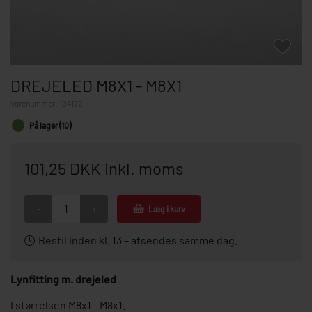
DREJELED M8X1 - M8X1
Varenummer:
104172
På lager (10)
101,25 DKK inkl. moms
-
+
Læg i kurv
Bestil inden kl. 13 – afsendes samme dag.
Lynfitting m. drejeled
I størrelsen M8x1 - M8x1.