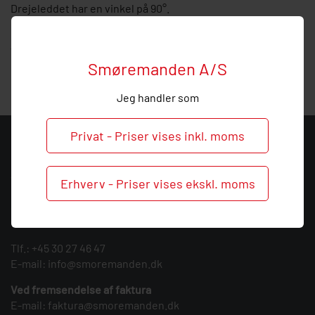
Drejeleddet har en vinkel på 90°.
Hos Smøremanden vil vi meget gerne hjælpe med
vejledning, så
ring
endelig ved behov og spørgsmål til dette
Smøremanden A/S
drejeled.
Jeg handler som
Privat - Priser vises inkl. moms
KONTAKT
Smøremanden A/S
Erhverv - Priser vises ekskl. moms
CVR: 39683717
Søndergården 3
9640 Farsø
Tlf.:
+45 30 27 46 47
E-mail:
info@smoremanden.dk
Ved fremsendelse af faktura
E-mail:
faktura@smoremanden.dk