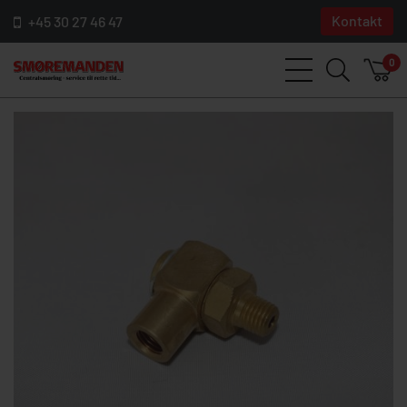
Kontakt
+45 30 27 46 47
0