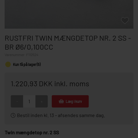
RUSTFRI TWIN MÆNGDETOP NR. 2 SS -
BR Ø6/0,100CC
Varenummer:
F112524
Kun få på lager (5)
1.220,93 DKK inkl. moms
-
+
Læg i kurv
Bestil inden kl. 13 – afsendes samme dag.
Twin mængdetop nr. 2 SS