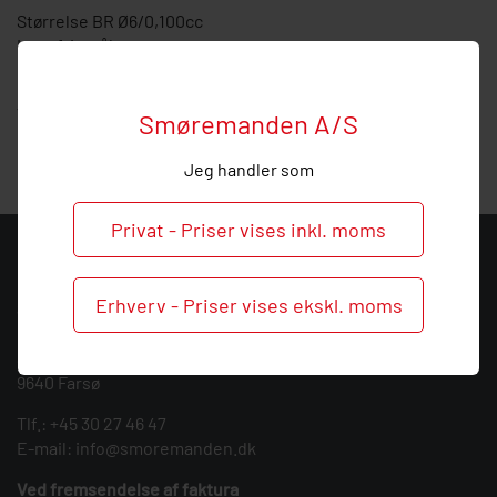
Størrelse BR Ø6/0,100cc
I rustfrit stål
Hos Smøremanden vil vi meget gerne hjælpe med
vejledning, så
ring
endelig ved behov og spørgsmål til
Smøremanden A/S
denne mængdetop.
Jeg handler som
Privat - Priser vises inkl. moms
KONTAKT
Erhverv - Priser vises ekskl. moms
Smøremanden A/S
CVR: 39683717
Søndergården 3
9640 Farsø
Tlf.:
+45 30 27 46 47
E-mail:
info@smoremanden.dk
Ved fremsendelse af faktura