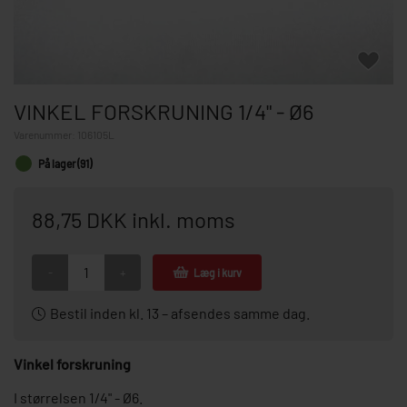
VINKEL FORSKRUNING 1/4" - Ø6
Varenummer:
106105L
På lager (91)
88,75 DKK inkl. moms
-
+
Læg i kurv
Bestil inden kl. 13 – afsendes samme dag.
Vinkel forskruning
I størrelsen 1/4" - Ø6.