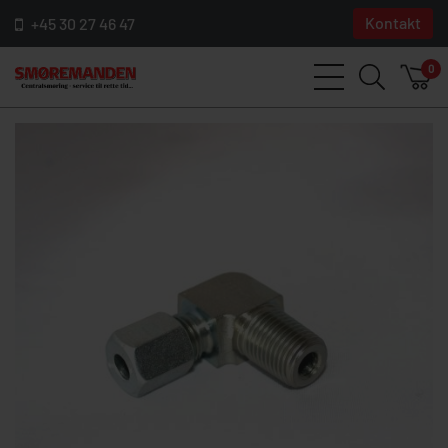
Kontakt
+45 30 27 46 47
0