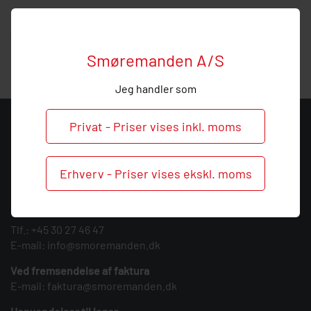
Hos Smøremanden vil vi meget gerne hjælpe med
vejledning, så
ring
endelig ved behov og spørgsmål til
denne vinkel forskruning.
Smøremanden A/S
Jeg handler som
Privat - Priser vises inkl. moms
KONTAKT
Smøremanden A/S
Erhverv - Priser vises ekskl. moms
CVR: 39683717
Søndergården 3
9640 Farsø
Tlf.:
+45 30 27 46 47
E-mail:
info@smoremanden.dk
Ved fremsendelse af faktura
E-mail:
faktura@smoremanden.dk