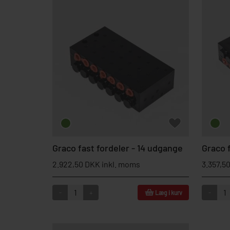
Graco fast fordeler - 14 udgange
Graco 
2.922,50 DKK inkl. moms
3.357,5
-
+
-
Læg i kurv