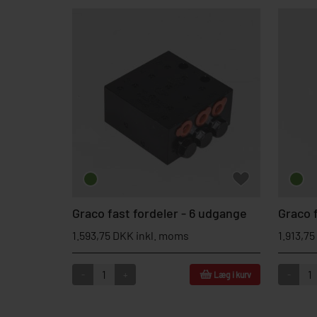
Graco fast fordeler - 6 udgange
Graco 
1.593,75 DKK inkl. moms
1.913,7
-
+
-
Læg i kurv