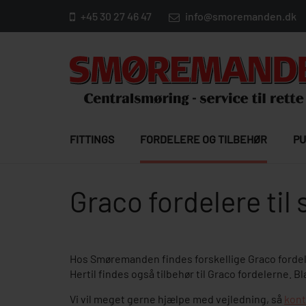
+45 30 27 46 47
info@smoremanden.dk
FITTINGS
FORDELERE OG TILBEHØR
PU
Graco fordelere ti
Hos Smøremanden findes forskellige Graco forde
Hertil findes også tilbehør til Graco fordelerne. B
Vi vil meget gerne hjælpe med vejledning, så
kont