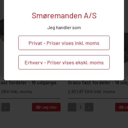
Smøremanden A/S
Jeg handler som
Privat - Priser vises inkl. moms
Erhverv - Priser vises ekskl. moms
fast fordeler - 16 udgange
Graco fast fordeler - 18 u
0 DKK inkl. moms
2.921,87 DKK inkl. moms
+
-
+
Læg i kurv
Læ