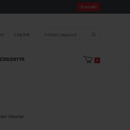
Kontakt
ger
Log ind
EDSUDSTYR
0
det tilbehør.