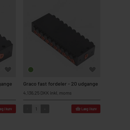
dgange
Graco fast fordeler - 20 udgange
4.136,25 DKK inkl. moms
-
+
g i kurv
Læg i kurv