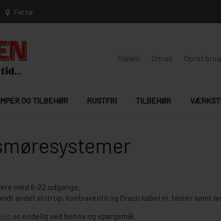
Farsø
Galleri
Om os
Opret bru
MPER OG TILBEHØR
RUSTFRI
TILBEHØR
VÆRKST
l smøresystemer
lere med 6-22 udgange.
landt andet slutrop, kontraventil og Graco kabel m. taster samt an
akt
os endelig ved behov og spørgsmål.