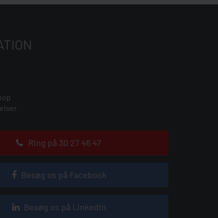
ATION
hop
elser
Ring på 30 27 46 47
Besøg os på Facebook
Besøg os på LinkedIn