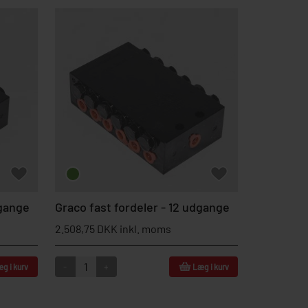
dgange
Graco fast fordeler - 12 udgange
2.508,75 DKK inkl. moms
-
+
g i kurv
Læg i kurv