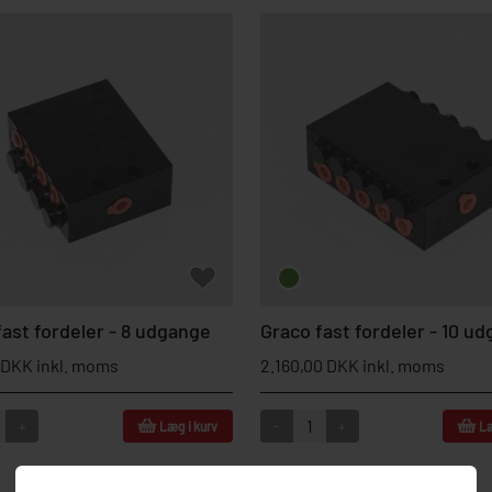
fast fordeler - 8 udgange
Graco fast fordeler - 10 u
5 DKK inkl. moms
2.160,00 DKK inkl. moms
+
-
+
Læg i kurv
Læ