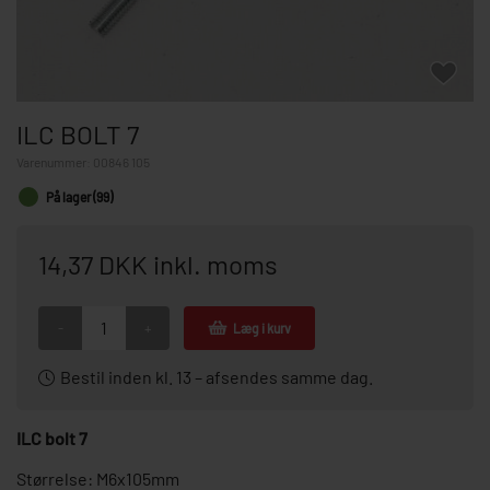
ILC BOLT 7
Varenummer:
00846 105
På lager (99)
14,37 DKK inkl. moms
-
+
Læg i kurv
Bestil inden kl. 13 – afsendes samme dag.
ILC bolt 7
Størrelse: M6x105mm