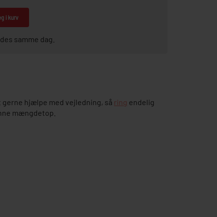
g i kurv
sendes samme dag.
 gerne hjælpe med vejledning, så
ring
endelig
denne mængdetop.