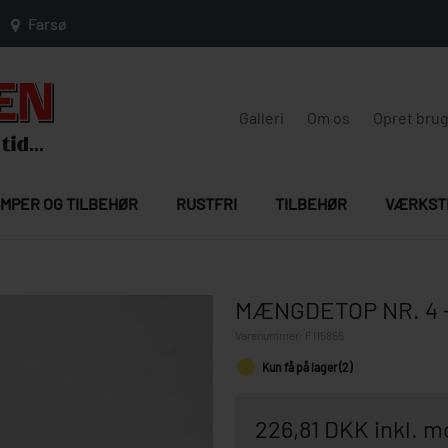
Farsø
Galleri
Om os
Opret bru
MPER OG TILBEHØR
RUSTFRI
TILBEHØR
VÆRKST
MÆNGDETOP NR. 4 
Varenummer:
F115855
Kun få på lager (2)
226,81 DKK inkl. 