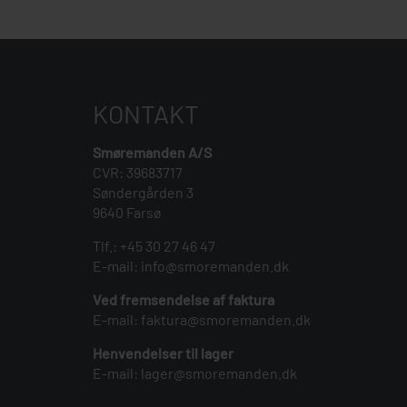
KONTAKT
Smøremanden A/S
CVR: 39683717
Søndergården 3
9640 Farsø
Tlf.:
+45 30 27 46 47
E-mail:
info@smoremanden.dk
Ved fremsendelse af faktura
E-mail:
faktura@smoremanden.dk
Henvendelser til lager
E-mail:
lager@smoremanden.dk