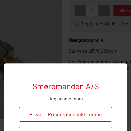
-
+
Læ
Bestil inden kl. 13 – af
Mængdetop nr. 4
Størrelse: Ø5/0,200ccm
Hos Smøremanden vil vi meget
ved behov og spørgsmål til 
Smøremanden A/S
Jeg handler som
Privat - Priser vises inkl. moms