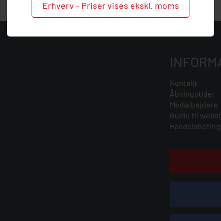
Erhverv - Priser vises ekskl. moms
INFORM
Kontakt
Åbningstider
Medarbejdere
Guide til webs
Handelsbeting