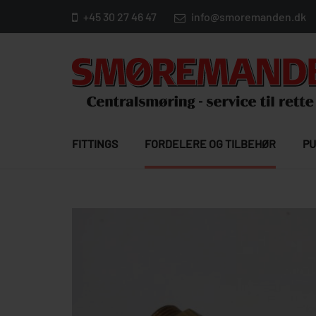
+45 30 27 46 47
info@smoremanden.dk
FITTINGS
FORDELERE OG TILBEHØR
PU