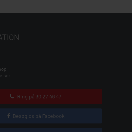
ATION
hop
elser
Ring på 30 27 46 47
Besøg os på Facebook