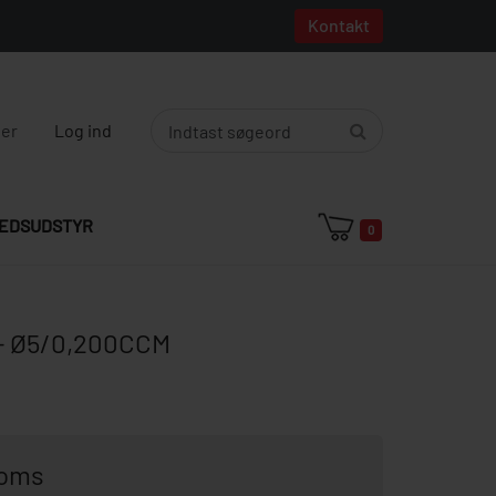
Kontakt
ger
Log ind
EDSUDSTYR
0
- Ø5/0,200CCM
moms