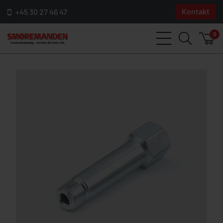
Kontakt
+45 30 27 46 47
0