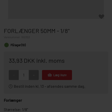
FORLÆNGER 50MM - 1/8"
Varenummer:
100153
På lager (10)
33,93 DKK inkl. moms
-
+
Læg i kurv
Bestil inden kl. 13 – afsendes samme dag.
Forlænger
Størrelse: 1/8"