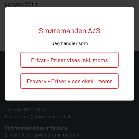
Længde: 50mm
Hos Smøremanden vil vi meget gerne hjælpe med
vejledning, så
kontakt
os endelig ved behov og spørgsmål
Smøremanden A/S
til denne forlænger.
Jeg handler som
Privat - Priser vises inkl. moms
KONTAKT
Smøremanden A/S
Erhverv - Priser vises ekskl. moms
CVR: 39683717
Søndergården 3
9640 Farsø
Tlf.:
+45 30 27 46 47
E-mail:
info@smoremanden.dk
Ved fremsendelse af faktura
E-mail:
faktura@smoremanden.dk