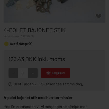
4-POLET BAJONET STIK
Varenummer:
099110469
Kun få på lager (3)
123,43 DKK inkl. moms
-
+
Læg i kurv
Bestil inden kl. 13 – afsendes samme dag.
4-polet bajonet stik med hun-terminaler
Hos Smøremanden vil vi meget gerne hjælpe med