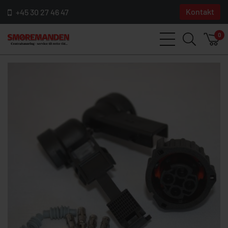
Kontakt
+45 30 27 46 47
0